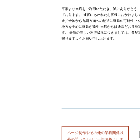
平素より当店をご利用いただき、誠にありがとうご
ております。 被害にあわれたお客様におかれまし
止／全国から九州方面への配送に遅延の可能性 ・
地方を中心に遅延が発生 当店からは通常どおり発
す。 最新の詳しい運行状況につきましては、各配
賜りますようお願い申し上げます。
ページ制作やその他の業務関係以
外の問い合わせは一切お答えしま