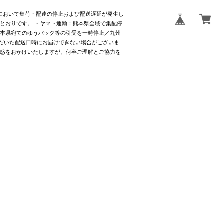
社において集荷・配達の停止および配送遅延が発生し
とおりです。 ・ヤマト運輸：熊本県全域で集配停
熊本県宛てのゆうパック等の引受を一時停止／九州
だいた配送日時にお届けできない場合がございま
迷惑をおかけいたしますが、何卒ご理解とご協力を