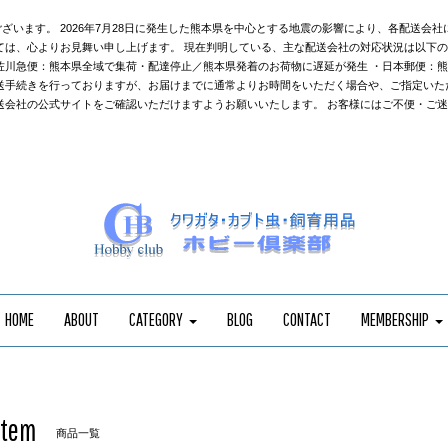
ざいます。 2026年7月28日に発生した熊本県を中心とする地震の影響により、各配送会
ては、心よりお見舞い申し上げます。 現在判明している、主な配送会社の対応状況は以下の
佐川急便：熊本県全域で集荷・配達停止／熊本県発着のお荷物に遅延が発生 ・日本郵便：
送手続きを行っておりますが、お届けまでに通常よりお時間をいただく場合や、ご指定いた
送会社の公式サイトをご確認いただけますようお願いいたします。 お客様にはご不便・ご
HOME
ABOUT
CATEGORY
BLOG
CONTACT
MEMBERSHIP
Item
商品一覧