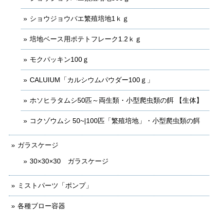
ショウジョウバエ繁殖培地1ｋｇ
培地ベース用ポテトフレーク1.2ｋｇ
モクパッキン100ｇ
CALUIUM「カルシウムパウダー100ｇ」
ホソヒラタムシ50匹～両生類・小型爬虫類の餌 【生体】
コクゾウムシ 50~|100匹「繁殖培地」・小型爬虫類の餌
ガラスケージ
30×30×30 ガラスケージ
ミストパーツ「ポンプ」
各種ブロー容器