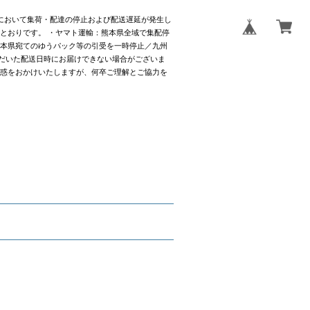
社において集荷・配達の停止および配送遅延が発生し
とおりです。 ・ヤマト運輸：熊本県全域で集配停
熊本県宛てのゆうパック等の引受を一時停止／九州
だいた配送日時にお届けできない場合がございま
迷惑をおかけいたしますが、何卒ご理解とご協力を