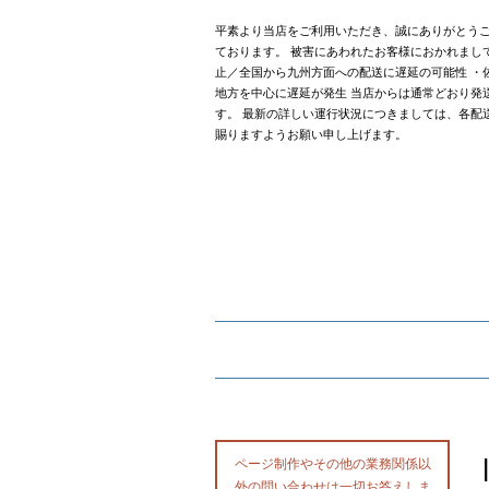
平素より当店をご利用いただき、誠にありがとうご
ております。 被害にあわれたお客様におかれまし
止／全国から九州方面への配送に遅延の可能性 ・
地方を中心に遅延が発生 当店からは通常どおり発
す。 最新の詳しい運行状況につきましては、各配
賜りますようお願い申し上げます。
ページ制作やその他の業務関係以
外の問い合わせは一切お答えしま