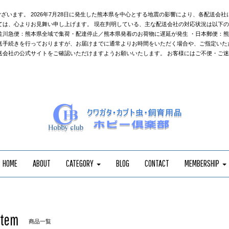
ざいます。 2026年7月28日に発生した熊本県を中心とする地震の影響により、各配送会
ては、心よりお見舞い申し上げます。 現在判明している、主な配送会社の対応状況は以下の
佐川急便：熊本県全域で集荷・配達停止／熊本県発着のお荷物に遅延が発生 ・日本郵便：
送手続きを行っておりますが、お届けまでに通常よりお時間をいただく場合や、ご指定いた
送会社の公式サイトをご確認いただけますようお願いいたします。 お客様にはご不便・ご
HOME
ABOUT
CATEGORY
BLOG
CONTACT
MEMBERSHIP
Item
商品一覧