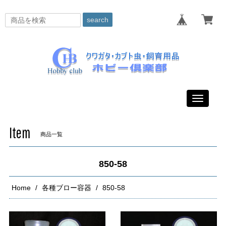
search
Toggle
navigati
Item
商品一覧
850-58
Home
各種ブロー容器
850-58