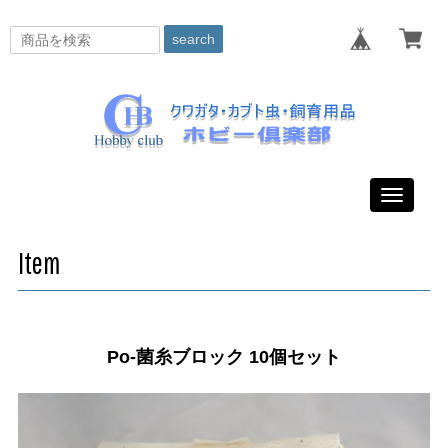
search
Toggle
navigati
Item
Po-菌糸ブロック 10個セット