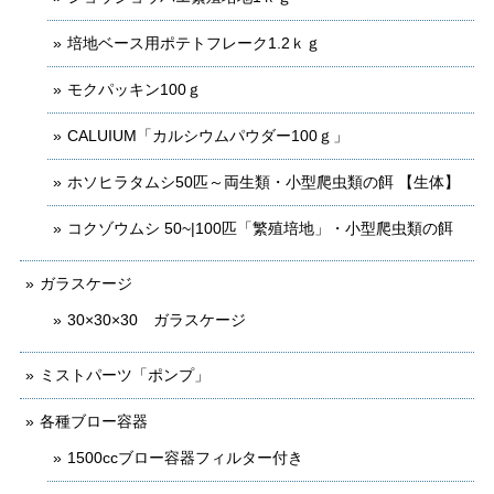
培地ベース用ポテトフレーク1.2ｋｇ
モクパッキン100ｇ
CALUIUM「カルシウムパウダー100ｇ」
ホソヒラタムシ50匹～両生類・小型爬虫類の餌 【生体】
コクゾウムシ 50~|100匹「繁殖培地」・小型爬虫類の餌
ガラスケージ
30×30×30 ガラスケージ
ミストパーツ「ポンプ」
各種ブロー容器
1500ccブロー容器フィルター付き