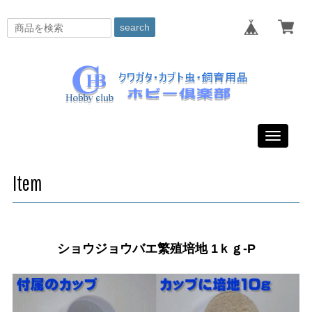
search
Toggle
navigati
Item
ショウジョウバエ繁殖培地 1ｋｇ-P