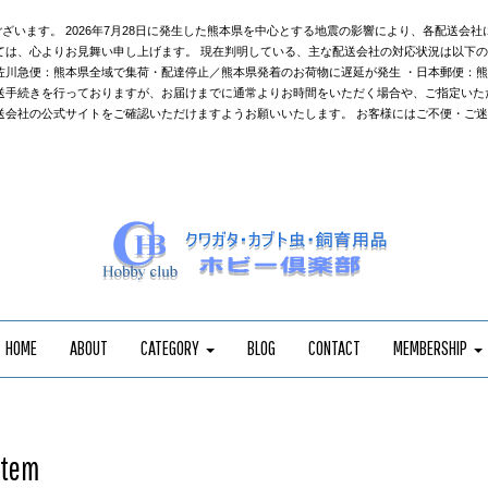
ざいます。 2026年7月28日に発生した熊本県を中心とする地震の影響により、各配送会
ては、心よりお見舞い申し上げます。 現在判明している、主な配送会社の対応状況は以下の
佐川急便：熊本県全域で集荷・配達停止／熊本県発着のお荷物に遅延が発生 ・日本郵便：
送手続きを行っておりますが、お届けまでに通常よりお時間をいただく場合や、ご指定いた
送会社の公式サイトをご確認いただけますようお願いいたします。 お客様にはご不便・ご
HOME
ABOUT
CATEGORY
BLOG
CONTACT
MEMBERSHIP
Item