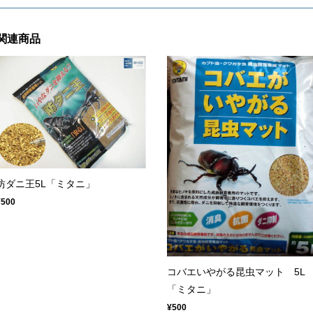
関連商品
坊ダニ王5L「ミタニ」
¥500
コバエいやがる昆虫マット 5
「ミタニ」
¥500