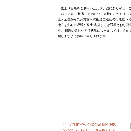
平素より当店をご利用いただき、誠にありがとうご
ております。 被害にあわれたお客様におかれまし
止／全国から九州方面への配送に遅延の可能性 ・
地方を中心に遅延が発生 当店からは通常どおり発
す。 最新の詳しい運行状況につきましては、各配
賜りますようお願い申し上げます。
ページ制作やその他の業務関係以
外の問い合わせは一切お答えしま