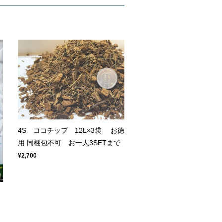
4S ココチップ 12L×3袋 お徳
用 同梱包不可 お一人3SETまで
¥2,700
L