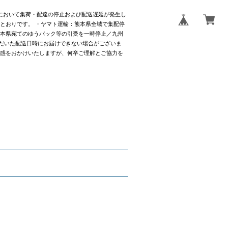
社において集荷・配達の停止および配送遅延が発生し
とおりです。 ・ヤマト運輸：熊本県全域で集配停
熊本県宛てのゆうパック等の引受を一時停止／九州
だいた配送日時にお届けできない場合がございま
迷惑をおかけいたしますが、何卒ご理解とご協力を