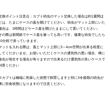
交換ポイント注意点：カブト幼虫のマット交換した場合は約1週間ほ
どは、たまにケースの蓋を開けてください。幼虫がマット上部にいた
場合は、1時間ほどケース蓋を開けたままにして置いてください。
その際は新聞紙でケース蓋を被っても良いです。健康な幼虫でしたら
10分程で潜っていきます。
マットを入れる際は、蓋とマット上部に3～4cm空間が出来る程度に
してくださいませ。お使いいただくケースの通気性の悪い場合、稀に
線虫が発生する場合が有りますので出来るだけ通気性の良いケースで
飼育ください
※カブトは極端に乾燥した状態で飼育しますと特に3令後期の幼虫が
稀に拒食状態になりますので注意ください。