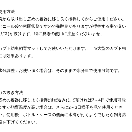
使用方法
袋から取り出し広めの容器に移し良く攪拌してからご使用ください。
ビニール袋で密閉状態ですので発酵臭がありますが攪拌する事で臭い
(ガス)が抜けます。特に夏場の使用に注意くださいませ。
カブト幼虫飼育マットしてお使いいただけます。 ※大型のカブト虫
には効果あります。
水分調整：お使い頂く場合は、そのままの水分量で使用可能です。
ガス抜き方法
広めの容器に移しよく攪拌(混ぜ込み)して頂ければ3～4日で使用可能
ですが飼育温度が高い場合は、さらに2～3日様子を見て使用くださ
い。使用後、ボトル・ケースの側面に水滴が付くようでしたら飼育温
度を下げてください。