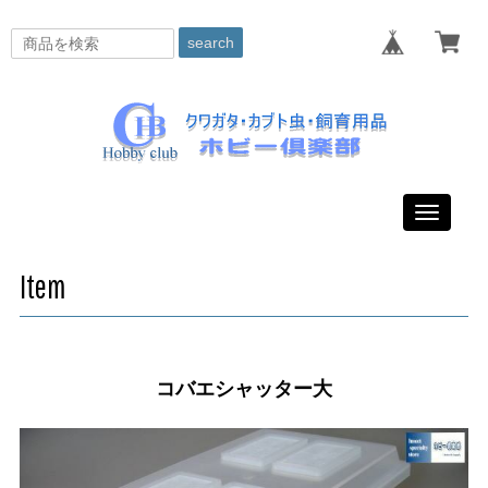
search
Toggle
navigati
Item
コバエシャッター大